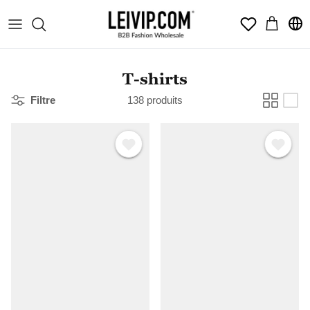
Passer
Wishlist
au
contenu
T-shirts
Filtre
138 produits