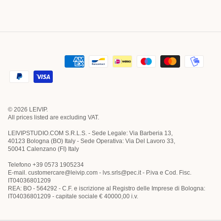
© 2026
LEIVIP
.
All prices listed are excluding VAT.
LEIVIPSTUDIO.COM S.R.L.S. - Sede Legale: Via Barberia 13,
40123 Bologna (BO) Italy - Sede Operativa: Via Del Lavoro 33,
50041 Calenzano (FI) Italy
Telefono +39 0573 1905234
E-mail. customercare@leivip.com - lvs.srls@pec.it - P.iva e Cod. Fisc.
IT04036801209
REA: BO - 564292 - C.F. e iscrizione al Registro delle Imprese di Bologna:
IT04036801209 - capitale sociale € 40000,00 i.v.