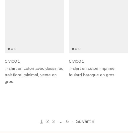
CIVICO 1
CIVICO 1
T-shirt en coton avec dessin au
T-shirt en coton imprimé
trait floral minimal, vente en
foulard baroque en gros
gros
1
2
3
…
6
·
Suivant »