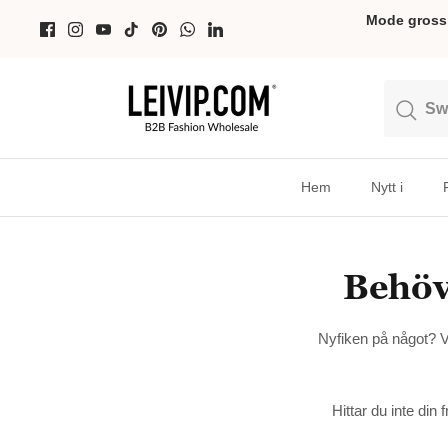
Hoppa
Mode grossis
till
innehållet
Söka
Söka
Hem
Nytt i
Behöve
Nyfiken på något? Vi
Hittar du inte din