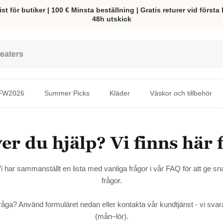
t för butiker | 100 € Minsta beställning | Gratis returer vid första 
48h utskick
FW2026
Summer Picks
Kläder
Väskor och tillbehör
r du hjälp? Vi finns här 
 har sammanställt en lista med vanliga frågor i vår FAQ för att ge s
frågor.
 fråga? Använd formuläret nedan eller kontakta vår kundtjänst - vi sv
(mån–lör).