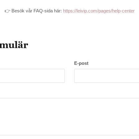
👉 Besök vår FAQ-sida här:
https://leivip.com/pages/help-center
rmulär
E-post