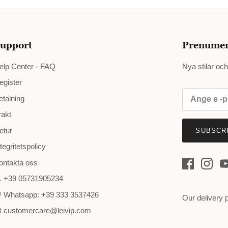
upport
Prenumere
elp Center - FAQ
Nya stilar oc
egister
etalning
rakt
etur
SUBSCR
ntegritetspolicy
ontakta oss
 +39 05731905234
 Whatsapp: +39 333 3537426
Our delivery 
 customercare@leivip.com