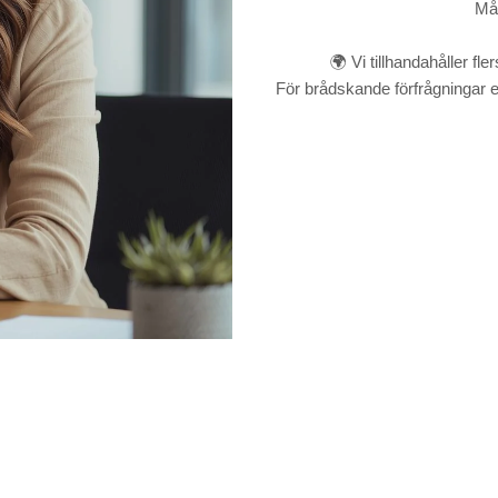
Mån
🌍 Vi tillhandahåller fl
För brådskande förfrågningar e