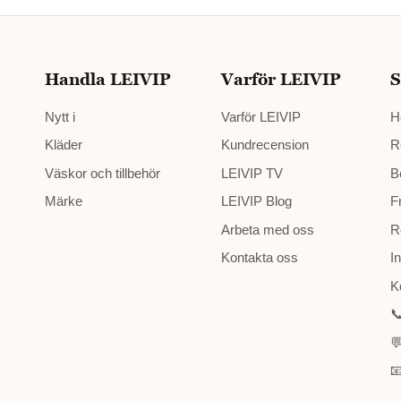
Handla LEIVIP
Varför LEIVIP
S
Nytt i
Varför LEIVIP
H
Kläder
Kundrecension
R
Väskor och tillbehör
LEIVIP TV
B
Märke
LEIVIP Blog
F
Arbeta med oss
R
Kontakta oss
I
K


