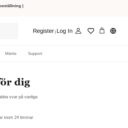
beställning |
Register
Log In
Wishlist
|
Konto
Vagn
Märke
Support
för dig
nabba svar på vanliga
arar inom 24 timmar