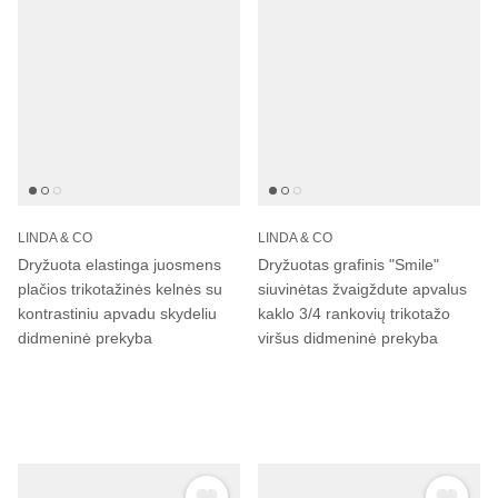
LINDA & CO
LINDA & CO
Dryžuota elastinga juosmens
Dryžuotas grafinis "Smile"
plačios trikotažinės kelnės su
siuvinėtas žvaigždute apvalus
kontrastiniu apvadu skydeliu
kaklo 3/4 rankovių trikotažo
didmeninė prekyba
viršus didmeninė prekyba