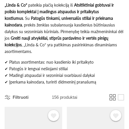
„Linda & Co“
pateikia plačią kolekciją iš
Atsitiktiniai gobtuvai ir
poilsio komplektai į madingus atspaudus ir pritaikytus
kostiumus
. Su
Patogūs tinkami, universalūs stiliai ir prieinama
kainodara
, prekės ženklas subalansuoja kasdienius būtiniausius
dalykus su sezoniniais kūriniais. Pirmenybę teikia mažmenininkai dėl
jos
Greiti nauji atvykėliai, stiprūs pardavimo ir vertės pinigų
kolekcijos
, „Linda & Co“ yra patikimas pasirinkimas dinaminiams
asortimentams.
✔ Platus asortimentas: nuo kasdienio iki pritaikyto
✔ Patogūs ir lengvai nešiojami stiliai
✔ Madingi atspaudai ir sezoniniai svarbiausi dalykai
✔ Įperkama kainodara, turinti didmeninį pranašumą
Filtruoti
156 produktai