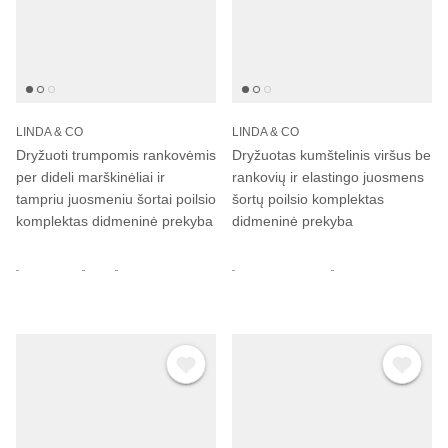
LINDA & CO
LINDA & CO
Dryžuoti trumpomis rankovėmis
Dryžuotas kumštelinis viršus be
per dideli marškinėliai ir
rankovių ir elastingo juosmens
tampriu juosmeniu šortai poilsio
šortų poilsio komplektas
komplektas didmeninė prekyba
didmeninė prekyba