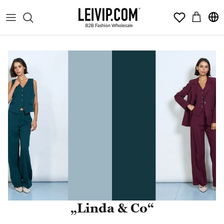
Pereiti
Wishlist
prie
turinio
„Linda & Co“