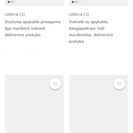
LINDA & CO
LINDA & CO
Dryžuota apykakle prisegama
Suknelė su apykakle,
ilga marškinė suknelė
daugiapakopė midi
didmeninė prekyba
marškinėliai, didmeninė
prekyba