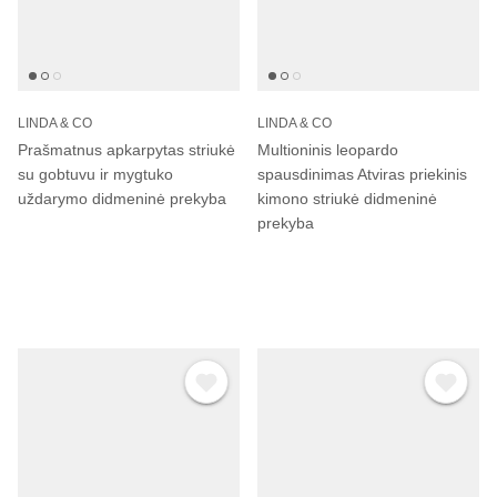
LINDA & CO
LINDA & CO
Prašmatnus apkarpytas striukė
Multioninis leopardo
su gobtuvu ir mygtuko
spausdinimas Atviras priekinis
uždarymo didmeninė prekyba
kimono striukė didmeninė
prekyba