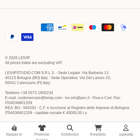
© 2026
LEIVIP
.
All prices listed are excluding VAT.
LEIVIPSTUDIO.COM S.R.L.S. - Sede Legale: Via Barberia 13,
40123 Bologna (BO) Italy - Sede Operativa: Via Del Lavoro 33,
50041 Calenzano (FI) Italy
Telefono +39 0573 1905234
E-mail. customercare@leivip.com - lvs.srls@pec.it - P.iva e Cod. Fisc.
IT04036801209
REA: BO - 564292 - C.F. e iscrizione al Registro delle Imprese di Bologna:
IT04036801209 - capitale sociale € 40000,00 i.v.
Naujas in
Prekiniai
Kolekcijos
Krepšelis
sąskaita