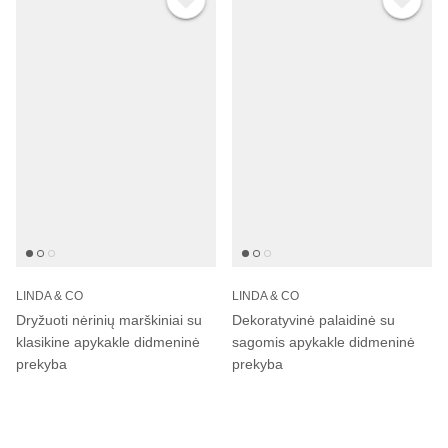
Γ
LINDA & CO
LINDA & CO
Dryžuoti nėrinių marškiniai su
Dekoratyvinė palaidinė su
klasikine apykakle didmeninė
sagomis apykakle didmeninė
prekyba
prekyba