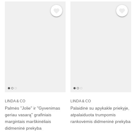
LINDA & CO
LINDA & CO
Palmės "Jolie" ir "Gyvenimas
Palaidinė su apykakle priekyje,
geriau vasarą" grafiniais
atpalaiduota trumpomis
margintais marškinėliais
rankovėmis didmeninė prekyba
didmeninė prekyba