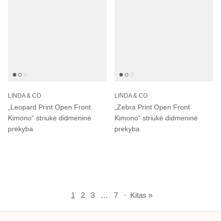
LINDA & CO
LINDA & CO
„Leopard Print Open Front
„Zebra Print Open Front
Kimono“ striukė didmeninė
Kimono“ striukė didmeninė
prekyba
prekyba
1
2
3
…
7
·
Kitas »