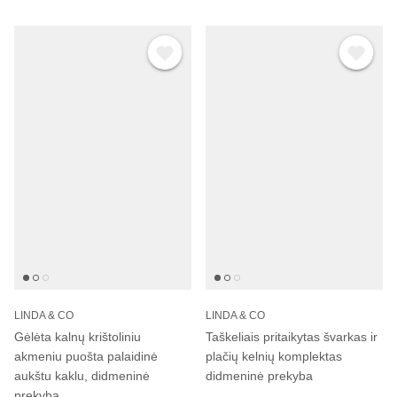
LINDA & CO
LINDA & CO
Gėlėta kalnų krištoliniu
Taškeliais pritaikytas švarkas ir
akmeniu puošta palaidinė
plačių kelnių komplektas
aukštu kaklu, didmeninė
didmeninė prekyba
prekyba