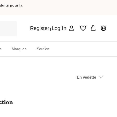
uits pour la
Register
Log In
Wishlist
|
Compte
Chariot
s
Marques
Soutien
Trier
En vedette
par
ction