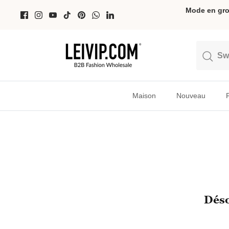
Passer
Mode en gro
au
contenu
Recherche
Recherche
Maison
Nouveau
Déso