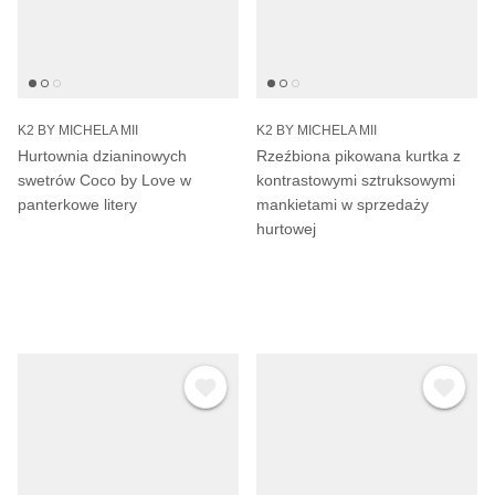
K2 BY MICHELA MII
K2 BY MICHELA MII
Hurtownia dzianinowych
Rzeźbiona pikowana kurtka z
swetrów Coco by Love w
kontrastowymi sztruksowymi
panterkowe litery
mankietami w sprzedaży
hurtowej