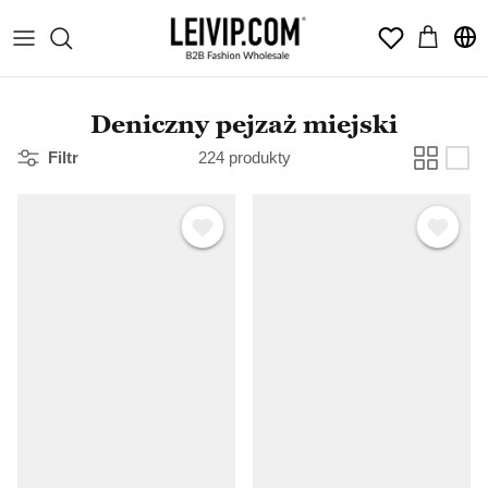
Przejdź
Wishlist
do
treści
Deniczny pejzaż miejski
Filtr
224 produkty