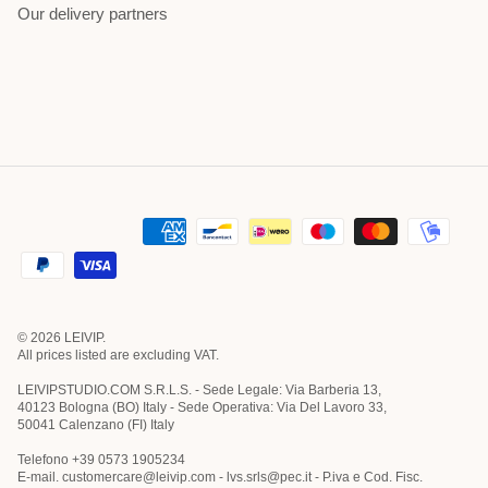
Our delivery partners
© 2026
LEIVIP
.
All prices listed are excluding VAT.
LEIVIPSTUDIO.COM S.R.L.S. - Sede Legale: Via Barberia 13,
40123 Bologna (BO) Italy - Sede Operativa: Via Del Lavoro 33,
50041 Calenzano (FI) Italy
Telefono +39 0573 1905234
E-mail. customercare@leivip.com - lvs.srls@pec.it - P.iva e Cod. Fisc.