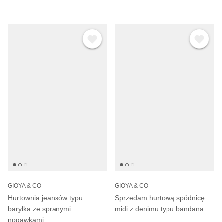
GIOYA & CO
GIOYA & CO
Hurtownia jeansów typu
Sprzedam hurtową spódnicę
baryłka ze spranymi
midi z denimu typu bandana
nogawkami