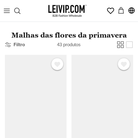
Pular
Wishlist
para
o
conteúdo
Malhas das flores da primavera
Filtro
43 produtos