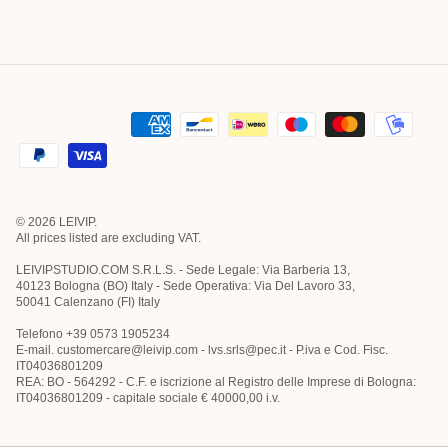
© 2026
LEIVIP
.
All prices listed are excluding VAT.
LEIVIPSTUDIO.COM S.R.L.S. - Sede Legale: Via Barberia 13,
40123 Bologna (BO) Italy - Sede Operativa: Via Del Lavoro 33,
50041 Calenzano (FI) Italy
Telefono +39 0573 1905234
E-mail. customercare@leivip.com - lvs.srls@pec.it - P.iva e Cod. Fisc.
IT04036801209
REA: BO - 564292 - C.F. e iscrizione al Registro delle Imprese di Bologna:
IT04036801209 - capitale sociale € 40000,00 i.v.