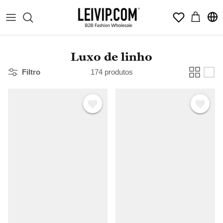
Pular
Wishlist
para
o
conteúdo
Luxo de linho
Filtro
174 produtos