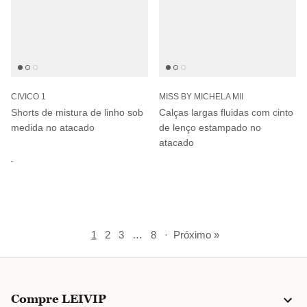
CIVICO 1
MISS BY MICHELA MII
Shorts de mistura de linho sob
Calças largas fluidas com cinto
medida no atacado
de lenço estampado no
atacado
1
2
3
…
8
·
Próximo »
Compre LEIVIP